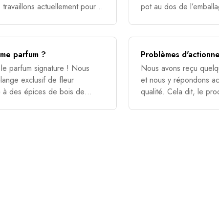
 travaillons actuellement pour
pot au dos de l’emball
nos pro
nombre de mois pendant
même parfum ?
Problèmes d'actionne
 le parfum signature ! Nous
Nous avons reçu quelqu
ange exclusif de fleur
et nous y répondons ac
 à des épices de bois de
qualité. Cela dit, le p
es d'ambre, de fève to
soigneusement la canet