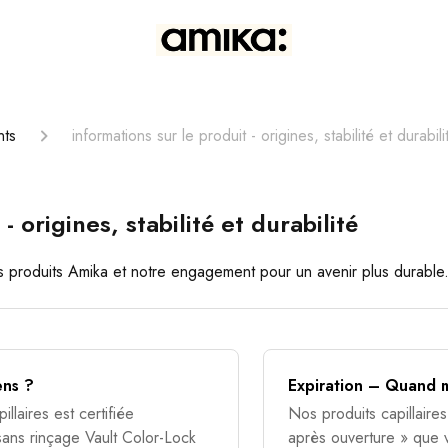
nts
informations sur le produit - origines, stabilité et durabili
- origines, stabilité et durabilité
 produits Amika et notre engagement pour un avenir plus durable
ens ?
Expiration – Quand m
llaires est certifiée
Nos produits capillaire
 sans rinçage Vault Color-Lock
après ouverture » que v