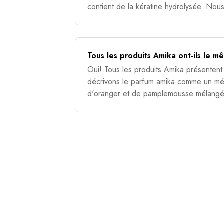
contient de la kératine hydrolysée. Nous
être 100 % certifiés végétaliens. Tous 
Tous les produits Amika ont-ils le 
Oui! Tous les produits Amika présentent
décrivons le parfum amika comme un mél
d'oranger et de pamplemousse mélangé
santal, de géranium et de rose. des not