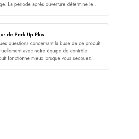
age. La période après ouverture détermine le
 lesquels le produit
ur de Perk Up Plus
es questions concernant la buse de ce produit
tuellement avec notre équipe de contrôle
roduit fonctionne mieux lorsque vous secouez
te tout en appuyant sur le bo