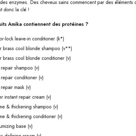
des enzymes. Des cheveux sains commencent par des éléments d
t donc la clé !
its Amika contiennent des protéines ?
lor-lock leave-in conditioner (k*)
ur brass cool blonde shampoo (v**)
r brass cool blonde conditioner (v)
 repair shampoo (v)
 repair conditioner (v)
 repair mask (v)
er instant repair cream (v)
me & thickening shampoo (v)
e & thickening conditioner (v)
lumizing base (v)
ps defining cream (v)