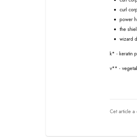
curl cor
power ho
the shiel
wizard d
k* - keratin 
v** - vegetab
Cet article a 