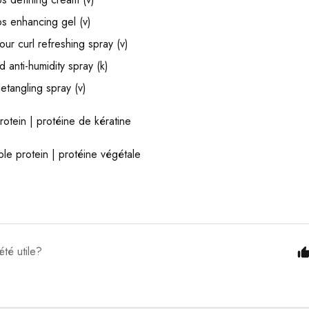
ps enhancing gel (v)
ur curl refreshing spray (v)
d anti-humidity spray (k)
etangling spray (v)
protein | protéine de kératine
le protein | protéine végétale
été utile?