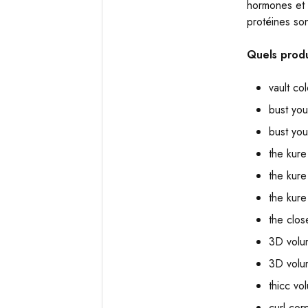
hormones et 
protéines son
Quels produ
vault co
bust yo
bust you
the kure
the kure
the kure
the clos
3D volu
3D volum
thicc vo
curl cor